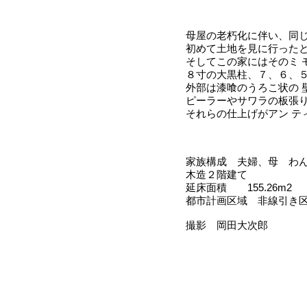
母屋の老朽化に伴い、同
初めて土地を見に行った
そしてこの家にはそのミ 
８寸の大黒柱、７、６、
外部は漆喰のうろこ状の 
ピーラーやサワラの板張
それらの仕上げがアン テ
家族構成 夫婦、母 わ
木造２階建て
延床面積 155.26m2
都市計画区域 非線引き
撮影 岡田大次郎