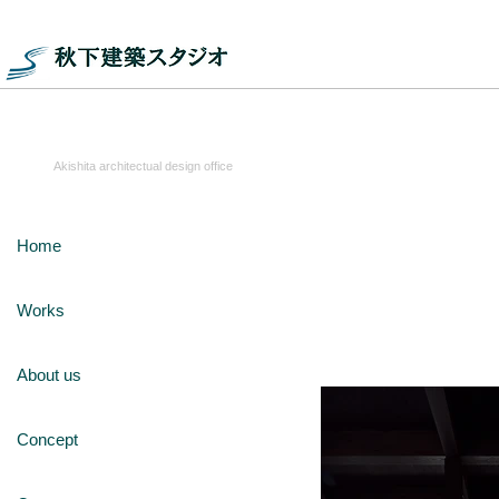
秋下建築スタ
Akishita architectual design office
Home
ミモザの山荘
Works
About us
Concept