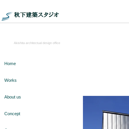
秋下建築スタ
Akishita architectual design office
Home
公園横の家
Works
About us
Concept