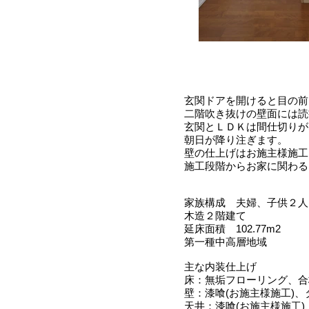
玄関ドアを開けると目の前
二階吹き抜けの壁面には読
玄関とＬＤＫは間仕切りが
朝日が降り注ぎます。
壁の仕上げはお施主様施工
施工段階からお家に関わる
家族構成 夫婦、子供２人
木造２階建て
延床面積 102.77m2
第一種中高層地域
主な内装仕上げ
床：無垢フローリング、合
壁：漆喰(お施主様施工)、
天井：漆喰(お施主様施工)